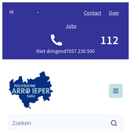
Naar inhoud
nl
Contact
Over
Jobs
112
Niet dringend?
057 230 500
Politiezone Arro Ieper
Menu
Waarmee kunnen we jou helpen?
Zoeke