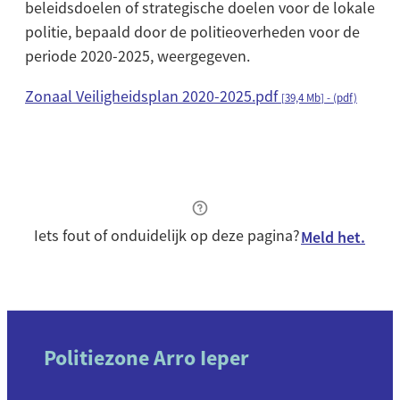
beleidsdoelen of strategische doelen voor de lokale
politie, bepaald door de politieoverheden voor de
periode 2020-2025, weergegeven.
Zonaal Veiligheidsplan 2020-2025.pdf
39,4 Mb
(pdf)
Iets fout of onduidelijk op deze pagina?
Meld het.
Contact & openingsuren
Politiezone Arro Ieper