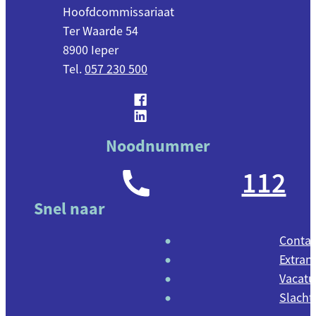
Adres
Hoofdcommissariaat
Ter Waarde 54
,
8900
Ieper
057 230 500
Facebook
Politiezone Arro Ieper
LinkedIn
Politiezone Arro Ieper
Noodnummer
112
Snel naar
Contac
Extran
Vacatu
Slacht