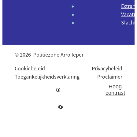
Extran
Vacatu
Slacht
© 2026
Politiezone Arro Ieper
Cookiebeleid
Privacybeleid
Toegankelijkheidsverklaring
Proclaimer
Hoog
contrast
LCP nv 2026 ©