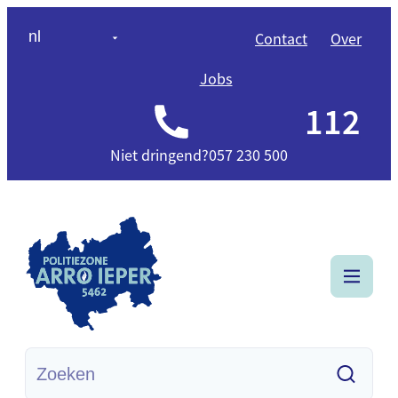
Naar inhoud
nl
Contact
Over
Jobs
112
Niet dringend?
057 230 500
Politiezone Arro Ieper
Menu
Waarmee kunnen we jou helpen?
Zoeke