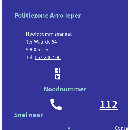
Contact & openingsuren
Politiezone Arro Ieper
Adres
Hoofdcommissariaat
Ter Waarde 54
,
8900
Ieper
057 230 500
Facebook
Politiezone Arro Ieper
LinkedIn
Politiezone Arro Ieper
Noodnummer
112
Snel naar
Contac