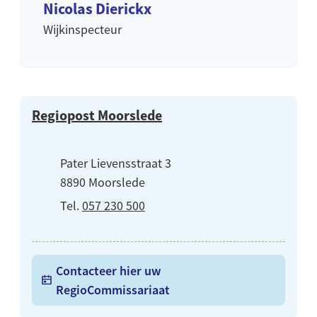
Nicolas Dierickx
Wijkinspecteur
Contact
Regiopost Moorslede
Adres
Pater Lievensstraat 3
,
8890
Moorslede
057 230 500
Contacteer hier uw
RegioCommissariaat